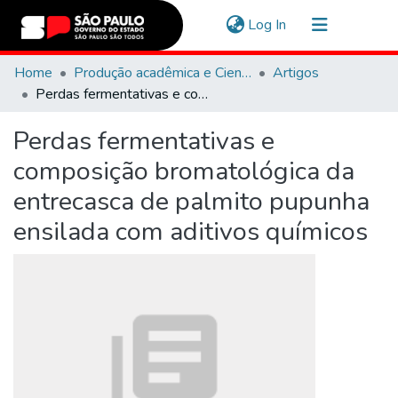
(current)
Log In
Communities & Collections
Home
Produção acadêmica e Científica
Artigos
Perdas fermentativas e composição bromatológica da entrecasca de palmito pupunha ensilada com aditivos químicos
Navigate
Perdas fermentativas e
Statistics
composição bromatológica da
entrecasca de palmito pupunha
ensilada com aditivos químicos