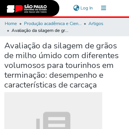
(current)
Log In
Communities & Collections
Home
Produção acadêmica e Científica
Artigos
Avaliação da silagem de grãos de milho úmido com diferentes volumosos para tourinhos em terminação: desempenho e características de carcaça
Navigate
Avaliação da silagem de grãos
Statistics
de milho úmido com diferentes
volumosos para tourinhos em
terminação: desempenho e
características de carcaça