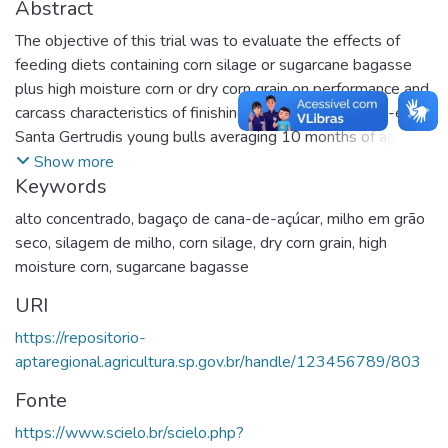
Abstract
The objective of this trial was to evaluate the effects of
feeding diets containing corn silage or sugarcane bagasse
plus high moisture corn or dry corn grain on performance and
carcass characteristics of finishing young bulls. Twenty-eight
Santa Gertrudis young bulls averaging 10 months of age
and 245 kg of body weight were assigned to a completely
Show more
Keywords
randomized block design with a 2 x 2 factorial arrangement
of treatments. Animals were maintained in individual pens
alto concentrado
,
bagaço de cana-de-açúcar
,
milho em grão
during 142 days and were fed sugarcane bagasse (12%
seco
,
silagem de milho
,
corn silage
,
dry corn grain
,
high
diet DM) or corn silage (20% of diet DM) supplemented
moisture corn
,
sugarcane bagasse
with two energy sources: high moisture corn or dry corn
URI
grain. The high moisture corn was grounded and ensiled with
70% of DM. There was no significant interaction between
https://repositorio-
forage and corn type for any measured variable. Feeding
aptaregional.agricultura.sp.gov.br/handle/123456789/803
sugarcane bagasse as the sole dietary forage source was
Fonte
satisfactory despite the reduced body weight gain, feed
efficiency, carcass weight and dressing, and fat thickness
https://www.scielo.br/scielo.php?