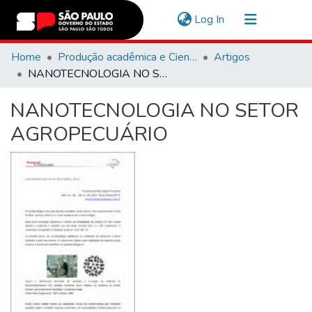
(current)
Log In
Communities & Collections
Home
Produção acadêmica e Científica
Artigos
NANOTECNOLOGIA NO SETOR AGROPECUÁRIO
Navigate
NANOTECNOLOGIA NO SETOR
Statistics
AGROPECUÁRIO