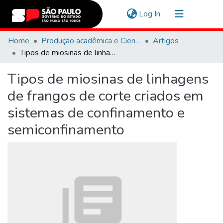
(current)
Log In
Communities & Collections
Home
Produção acadêmica e Científica
Artigos
Tipos de miosinas de linhagens de frangos de corte criados em sistemas de confinamento e semiconfinamento
Navigate
Tipos de miosinas de linhagens
Statistics
de frangos de corte criados em
sistemas de confinamento e
semiconfinamento