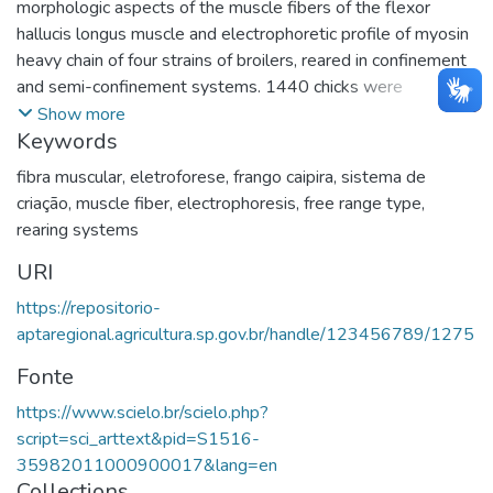
morphologic aspects of the muscle fibers of the flexor
hallucis longus muscle and electrophoretic profile of myosin
heavy chain of four strains of broilers, reared in confinement
and semi-confinement systems. 1440 chicks were
randomly assigned in a 4 × 2 factorial arrangement: four
Show more
Keywords
strains (Ross 305, Master Gris, Label Rouge and Vermelhao
Pesado), two production systems (confinement and semi-
fibra muscular
,
eletroforese
,
frango caipira
,
sistema de
confinement), with four replicates for each treatment. Four
criação
,
muscle fiber
,
electrophoresis
,
free range type
,
birds were sacrificed for each treatment, at 28 and 84 d,
rearing systems
totaling 64 animals. Electrophoresis technique identified the
URI
presence of three myosin heavy chain types: MyHC-I,
MyHC-IIa and MyHC-IIb, in the flexor hallucis longus muscle
https://repositorio-
of the broilers. There was increase in MyHC-II and decrease
aptaregional.agricultura.sp.gov.br/handle/123456789/1275
in MyHC-I, as age passed. Only at 84 days-old was the
Fonte
MyHC-II expression influenced by strain, confirming a
response of selection in Ross lineage on a more glycolytic
https://www.scielo.br/scielo.php?
muscle. The Ross lineage has higher live weight, leg weight,
script=sci_arttext&pid=S1516-
weight and area of the flexor hallucis longus, compared to
35982011000900017&lang=en
different chicken strains. O objetivo neste trabalho foi avaliar
Collections