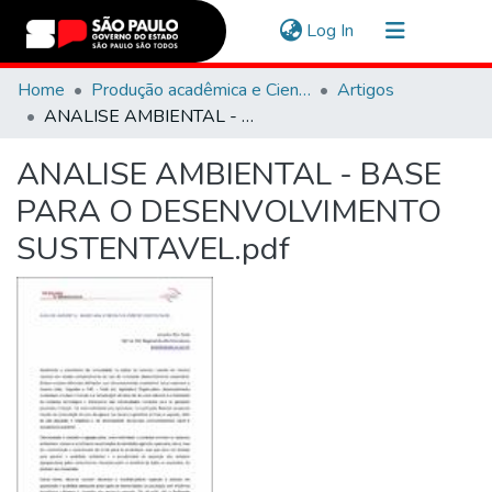
(current)
Log In
Communities & Collections
Home
Produção acadêmica e Científica
Artigos
ANALISE AMBIENTAL - BASE PARA O DESENVOLVIMENTO SUSTENTAVEL.pdf
Navigate
ANALISE AMBIENTAL - BASE
Statistics
PARA O DESENVOLVIMENTO
SUSTENTAVEL.pdf