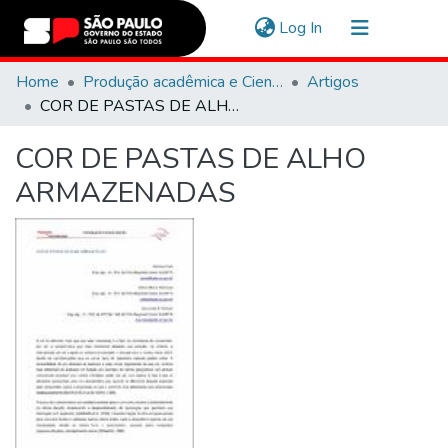
(current)
Log In
Communities & Collections
Home
Produção acadêmica e Científica
Artigos
COR DE PASTAS DE ALHO ARMAZENADAS
Navigate
COR DE PASTAS DE ALHO
Statistics
ARMAZENADAS