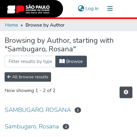
(current)
Log In
Communities & Collections
Home
Browse by Author
Navigate
Browsing by Author, starting with
"Sambugaro, Rosana"
Browse
All browse results
Now showing
1 - 2 of 2
SAMBUGARO, ROSANA
1
Sambugaro, Rosana
2